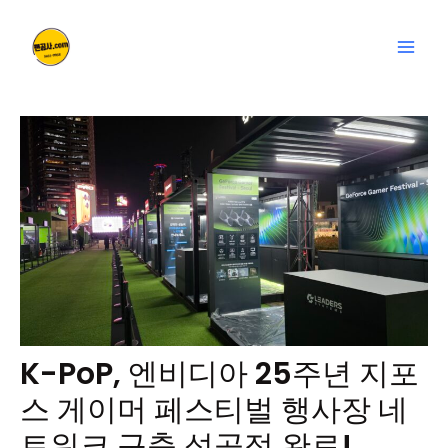
콘
글
Mai
텐
탐
Men
츠
색
로
건
너
뛰
기
K-PoP, 엔비디아 25주년 지포
스 게이머 페스티벌 행사장 네
트워크 구축 성공적 완료!