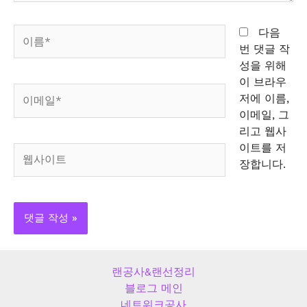
이
다음
름
번 댓글 작
*
성을 위해
이 브라우
이
저에 이름,
메
이메일, 그
일
리고 웹사
*
이트를 저
웹
장합니다.
사
이
트
랜공사&랜선정리
블로그 메인
네트워크공사