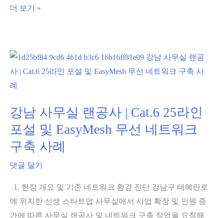
[사
더 보기 »
통
무
&
실
MAC
인
주
터
소
넷
오
끊
류
김]
강남 사무실 랜공사 | Cat.6 25라인
원
번
포설 및 EasyMesh 무선 네트워크
인
갈
과
구축 사례
아
완
끊
댓글 달기
벽
기
해
1. 현장 개요 및 기존 네트워크 환경 진단 강남구 테헤란로
는
결
에 위치한 신생 스타트업 사무실에서 사업 확장 및 인원 증
네
법
가에 따른 사무실 랜공사 및 네트워크 구축 작업을 요청해