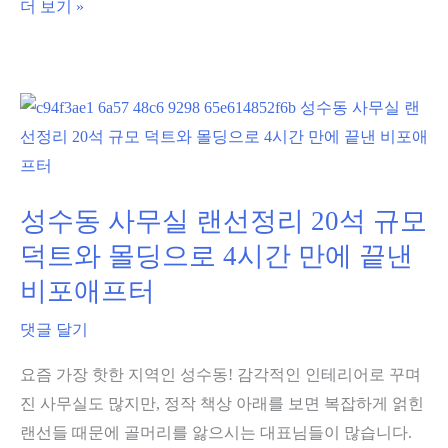
사
더 보기 »
찰
무
제
실
단
인
가
터
표
넷
및
끊
케
김,
성수동 사무실 랜선정리 20석 규모
이
아
덕트와 몰딩으로 4시간 만에 끝낸
블
이
비포애프터
포
피
설
충
댓글 달기
견
돌
적
요즘 가장 핫한 지역인 성수동! 감각적인 인테리어로 꾸며
해
의
진 사무실도 많지만, 정작 책상 아래를 보면 복잡하게 얽힌
결
모
랜선들 때문에 골머리를 앓으시는 대표님들이 많습니다.
방