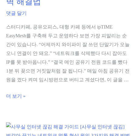
벽 해결법
댓글 달기
스터디카페, 공유오피스, 대형 카페 등에서 ipTIME
EasyMesh를 구축해 두고 운영하다 보면 가장 피말리는 순
간이 있습니다. “어제까지 와이파이 잘 쓰던 단말기가 오늘
오니 연결이 안 돼요.” “네트워크를 삭제했다 다시 잡아도
IP를 못 받아옵니다.” “결국 메인 공유기 전원 코드를 뺐다
1분 뒤 꽂으면 거짓말처럼 잘 됩니다.” 매일 아침 공유기 전
원을 껐다 켜며 임시방편으로 버티고 계셨다면, 이 글을 …
[ipTIME
더 보기 »
EasyMesh]
“매
일
공