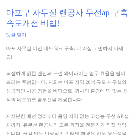
끝
정
마포구 사무실 랜공사 무선ap 구축
낸
리
비
속도개선 비법!
및
포
서
댓글 달기
애
울
프
마포 사무실 이전·네트워크 구축, 더 이상 고민하지 마세
강
터
요!
남
구
복잡하게 얽힌 랜선과 느린 와이파이는 업무 효율을 떨어
랜
뜨리는 주범입니다. 저희는 마포 지역 20석 규모 사무실의
선
성공적인 시공 경험을 바탕으로, 귀사의 환경에 딱 맞는 최
공
적의 네트워크 솔루션을 제공합니다.
사
전
지저분한 배선 정리부터 음영 지역 없는 고성능 무선 AP 설
문
치까지, 유무선 랜공사의 모든 과정을 전문가가 직접 책임
업
집니다. 끊김 없는 안정적인 인터넷 환경은 업무 생산성을