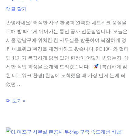
석
댓글 달기
규
안녕하세요! 쾌적한 사무 환경과 완벽한 네트워크 품질을
모
위해 발 빠르게 뛰어가는 통신 공사 전문팀입니다. 오늘은
덕
서울 강남구에 위치한 한 사무실을 방문하여 복잡하게 엉
트
킨 네트워크 환경을 재정비하고 왔습니다. PC 10대와 멀티
와
탭 11개가 복잡하게 얽혀 있던 현장이 어떻게 변했는지, 상
몰
세한 작업 과정을 소개해 드리겠습니다.
[복잡하게 얽
딩
힌 네트워크 환경] 현장에 도착했을 때 가장 먼저 눈에 띄
으
었던 …
로
4
강
더 보기 »
시
남
간
구
만
랜
에
선