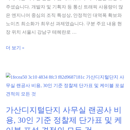
트
주셨습니다. 개발자 및 기획자 등 통신 트래픽 사용량이 많
워
은 엔지니어 중심의 조직 특성상, 안정적인 대역폭 확보와
크
노이즈 최소화가 최우선 과제였습니다. 구분 주요 내용 현
먹
장 위치 서울시 강남구 테헤란로 …
통
현
강
더 보기 »
상
남
원
사
인
무
3
실
가
랜
지
공
와
사
가산디지털단지 사무실 랜공사 비
해
|
용, 30인 기준 정찰제 단가표 및 케
결
Cat.6
방