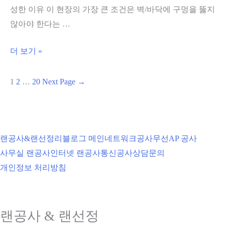
성한 이유 이 현장의 가장 큰 조건은 벽/바닥에 구멍을 뚫지
벌
않아야 한다는 …
행
사
AP
더 보기 »
장
만
네
으
글
1
2
…
20
Next Page
→
트
로
페
워
완
이
크
성
지
구
하
랜공사&랜선정리
블로그 메인
네트워크공사
무선AP 공사
매
축
는
사무실 랜공사
인터넷 랜공사
통신공사
상담문의
김
성
무
개인정보 처리방침
공
선
적
네
완
트
랜공사 & 랜선정
료!