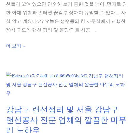
든
선들이 꼬여 있으면 단순히 보기 흉한 것을 넘어, 먼지로 인
법
것
한 화재 위험과 인터넷 끊김 현상까지 유발할 수 있다는 사
3
실 알고 계셨나요? 오늘은 성수동의 한 사무실에서 진행한
단
20석 규모의 랜선 정리 및 몰딩/덕트 시공 …
계
로
성
더 보기 »
완
수
벽
동
진
사
단
무
하
실
기
랜
선
강남구 랜선정리 및 서울 강남구
정
랜선공사 전문 업체의 깔끔한 마무
리
리 노하우
20