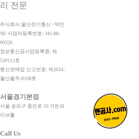
워
리 전문
크,
실
주식회사 울산전기통신 / 박민
제
재/ 사업자등록번호: 341-88-
구
00326
축
정보통신공사업등록증: 제
사
520112호
례
통신판매업 신고번호: 제2024-
로
울산울주-0198호
본
최
서울경기본점
적
서울 송파구 충민로 10 가든파
화
이브툴
전
략
Call Us