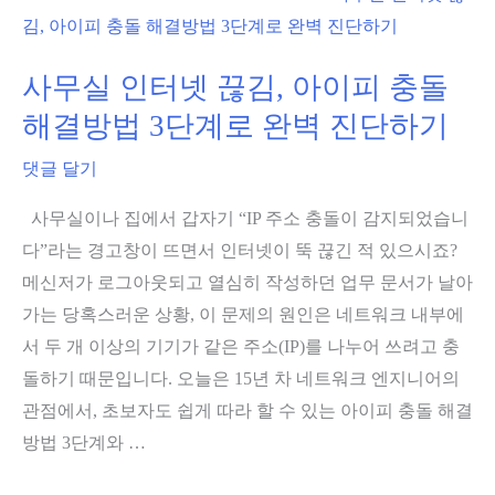
털
례
단
지
사무실 인터넷 끊김, 아이피 충돌
사
해결방법 3단계로 완벽 진단하기
무
댓글 달기
실
랜
사무실이나 집에서 갑자기 “IP 주소 충돌이 감지되었습니
공
다”라는 경고창이 뜨면서 인터넷이 뚝 끊긴 적 있으시죠?
사
메신저가 로그아웃되고 열심히 작성하던 업무 문서가 날아
비
가는 당혹스러운 상황, 이 문제의 원인은 네트워크 내부에
용,
서 두 개 이상의 기기가 같은 주소(IP)를 나누어 쓰려고 충
30
돌하기 때문입니다. 오늘은 15년 차 네트워크 엔지니어의
인
관점에서, 초보자도 쉽게 따라 할 수 있는 아이피 충돌 해결
기
방법 3단계와 …
준
정