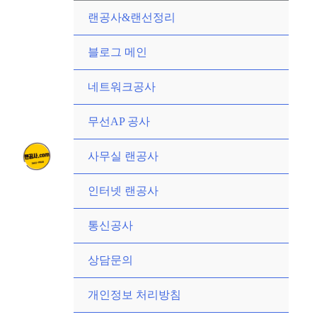
콘
랜공사&랜선정리
텐
츠
블로그 메인
로
네트워크공사
건
너
무선AP 공사
뛰
기
사무실 랜공사
인터넷 랜공사
통신공사
상담문의
개인정보 처리방침