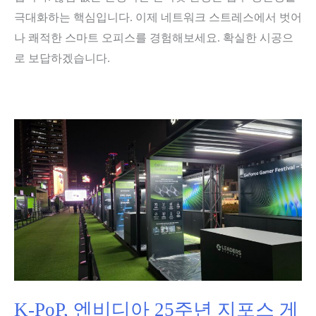
체
극대화하는 핵심입니다. 이제 네트워크 스트레스에서 벗어
의
나 쾌적한 스마트 오피스를 경험해보세요. 확실한 시공으
깔
로 보답하겠습니다.
끔
한
마
무
리
노
하
우
K-PoP, 엔비디아 25주년 지포스 게