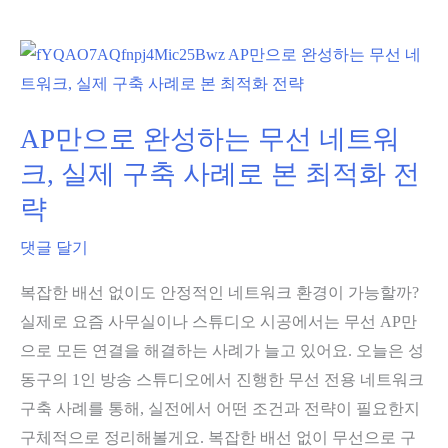
엔
비
디
아
25
AP만으로 완성하는 무선 네트워
주
크, 실제 구축 사례로 본 최적화 전
년
략
지
포
댓글 달기
스
복잡한 배선 없이도 안정적인 네트워크 환경이 가능할까?
게
실제로 요즘 사무실이나 스튜디오 시공에서는 무선 AP만
이
으로 모든 연결을 해결하는 사례가 늘고 있어요. 오늘은 성
머
동구의 1인 방송 스튜디오에서 진행한 무선 전용 네트워크
페
구축 사례를 통해, 실전에서 어떤 조건과 전략이 필요한지
스
구체적으로 정리해볼게요. 복잡한 배선 없이 무선으로 구
티