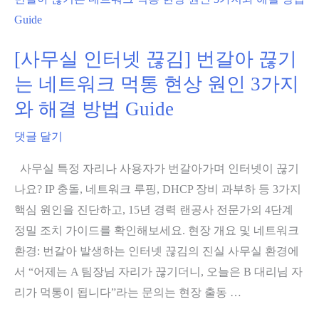
유
기
코
[사무실 인터넷 끊김] 번갈아 끊기
드
는 네트워크 먹통 현상 원인 3가지
를
와 해결 방법 Guide
뽑
으
댓글 달기
시
사무실 특정 자리나 사용자가 번갈아가며 인터넷이 끊기
나
나요? IP 충돌, 네트워크 루핑, DHCP 장비 과부하 등 3가지
요?”
핵심 원인을 진단하고, 15년 경력 랜공사 전문가의 4단계
Wi-
정밀 조치 가이드를 확인해보세요. 현장 개요 및 네트워크
Fi
환경: 번갈아 발생하는 인터넷 끊김의 진실 사무실 환경에
재
서 “어제는 A 팀장님 자리가 끊기더니, 오늘은 B 대리님 자
접
리가 먹통이 됩니다”라는 문의는 현장 출동 …
속
먹