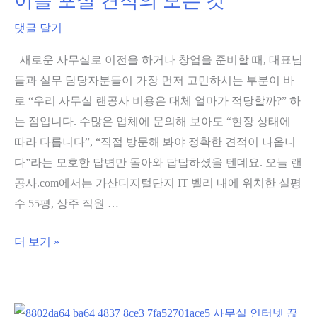
이블 포설 견적의 모든 것
25
법
라
댓글 달기
Guide
인
새로운 사무실로 이전을 하거나 창업을 준비할 때, 대표님
포
들과 실무 담당자분들이 가장 먼저 고민하시는 부분이 바
설
로 “우리 사무실 랜공사 비용은 대체 얼마가 적당할까?” 하
및
는 점입니다. 수많은 업체에 문의해 보아도 “현장 상태에
EasyMesh
따라 다릅니다”, “직접 방문해 봐야 정확한 견적이 나옵니
무
다”라는 모호한 답변만 돌아와 답답하셨을 텐데요. 오늘 랜
선
공사.com에서는 가산디지털단지 IT 벨리 내에 위치한 실평
네
수 55평, 상주 직원 …
트
워
가
더 보기 »
크
산
구
디
축
지
사