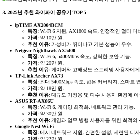
3. 2025년 추천 와이파이 공유기 TOP 5
ipTIME AX2004BCM
특징
: Wi-Fi 6 지원, AX1800 속도, 안정적인 멀티
가격
: 약 10만 원.
추천 이유
: 가성비가 뛰어나고 기본 성능이 우수.
Netgear Nighthawk AX5400
특징
: Wi-Fi 6, 5400Mbps 속도, 강력한 보안 기능.
가격
: 약 20만 원.
추천 이유
: 게이머와 고해상도 스트리밍 사용자에게
TP-Link Archer AX73
특징
: 최대 5400Mbps 속도, 넓은 커버리지, 스마트 
가격
: 약 18만 원.
추천 이유
: 대규모 가정용 및 다수 사용자 환경에 이
ASUS RT-AX86U
특징
: Wi-Fi 6, 게이밍 최적화, 네트워크 관리 기능.
가격
: 약 30만 원.
추천 이유
: 게임과 업무 병행 사용자를 위한 최적의 
Google Nest Wi-Fi
특징
: 메시 네트워크 지원, 간편한 설정, 세련된 디자
가격
: 약 22만 원.