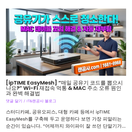
[ipTIME EasyMesh] “매일 공유기 코드를 뽑으시
나요?” Wi-Fi 재접속 먹통 & MAC 주소 오류 원인
과 완벽 해결법
댓글 달기
/
IT&랜공사 블로그
스터디카페, 공유오피스, 대형 카페 등에서 ipTIME
EasyMesh를 구축해 두고 운영하다 보면 가장 피말리는
순간이 있습니다. “어제까지 와이파이 잘 쓰던 단말기가…