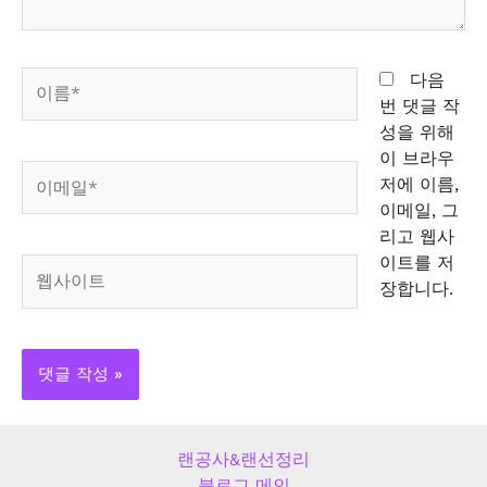
이
다음
름
번 댓글 작
*
성을 위해
이 브라우
이
저에 이름,
메
이메일, 그
일
리고 웹사
*
이트를 저
웹
장합니다.
사
이
트
랜공사&랜선정리
블로그 메인