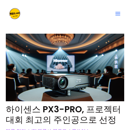
콘
글
Mai
텐
탐
Men
츠
색
로
건
너
뛰
기
하이센스 PX3-PRO, 프로젝터
대회 최고의 주인공으로 선정