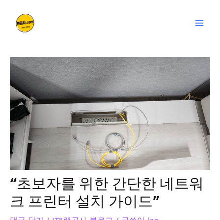
콘
글
Mai
텐
탐
Men
츠
색
로
건
너
뛰
기
“초보자를 위한 간단한 네트워
크 프린터 설치 가이드”