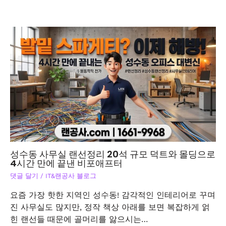
성수동 사무실 랜선정리 20석 규모 덕트와 몰딩으로
4시간 만에 끝낸 비포애프터
댓글 달기
/
IT&랜공사 블로그
요즘 가장 핫한 지역인 성수동! 감각적인 인테리어로 꾸며
진 사무실도 많지만, 정작 책상 아래를 보면 복잡하게 얽
힌 랜선들 때문에 골머리를 앓으시는…