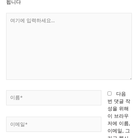
됩니다
여
기
에
입
력
하
세
요...
이
다음
름
번 댓글 작
*
성을 위해
이 브라우
이
저에 이름,
메
이메일, 그
일