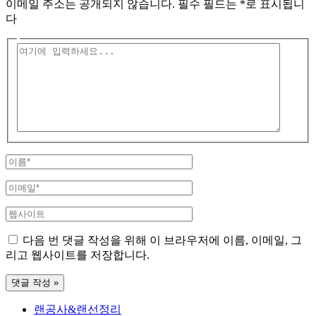
이메일 주소는 공개되지 않습니다.
필수 필드는
*
로 표시됩니
다
여
기
에
입
력
하
세
요...
이
름
이
*
메
웹
일
사
*
다음 번 댓글 작성을 위해 이 브라우저에 이름, 이메일, 그
이
리고 웹사이트를 저장합니다.
트
랜공사&랜선정리