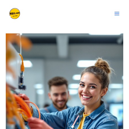
콘
글
Mai
텐
탐
Men
츠
색
로
건
너
뛰
기