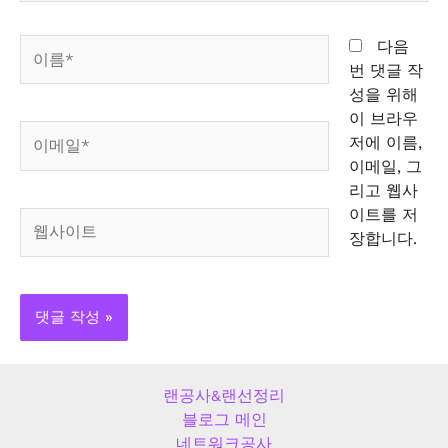
이
다음
름
번 댓글 작
*
성을 위해
이 브라우
이
저에 이름,
메
이메일, 그
일
리고 웹사
*
이트를 저
웹
장합니다.
사
이
트
랜공사&랜선정리
블로그 메인
네트워크공사