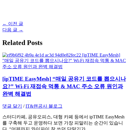
글
←
이전 글
탐
다음 글
→
색
Related Posts
[ipTIME EasyMesh] “매일 공유기 코드를 뽑으시나
요?” Wi-Fi 재접속 먹통 & MAC 주소 오류 원인과
완벽 해결법
댓글 달기
/
IT&랜공사 블로그
스터디카페, 공유오피스, 대형 카페 등에서 ipTIME EasyMesh
를 구축해 두고 운영하다 보면 가장 피말리는 순간이 있습니
다. “어제까지 와이파이 잘 쓰던 단말기가…