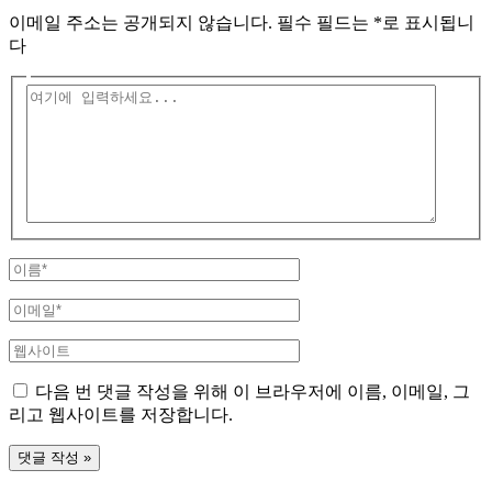
이메일 주소는 공개되지 않습니다.
필수 필드는
*
로 표시됩니
다
여
기
에
입
력
하
세
요...
이
름
이
*
메
웹
일
사
*
다음 번 댓글 작성을 위해 이 브라우저에 이름, 이메일, 그
이
리고 웹사이트를 저장합니다.
트