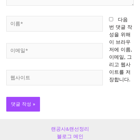
이
다음
름
번 댓글 작
*
성을 위해
이 브라우
이
저에 이름,
메
이메일, 그
일
리고 웹사
*
이트를 저
웹
장합니다.
사
이
트
랜공사&랜선정리
블로그 메인