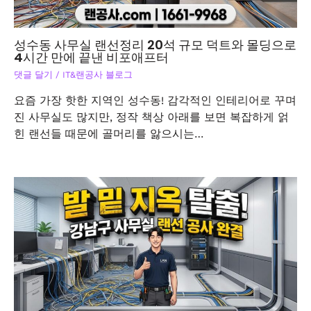
성수동 사무실 랜선정리 20석 규모 덕트와 몰딩으로
4시간 만에 끝낸 비포애프터
댓글 달기
/
IT&랜공사 블로그
요즘 가장 핫한 지역인 성수동! 감각적인 인테리어로 꾸며
진 사무실도 많지만, 정작 책상 아래를 보면 복잡하게 얽
힌 랜선들 때문에 골머리를 앓으시는…