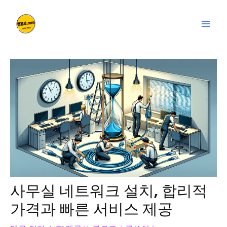
콘
글
Mai
텐
탐
Men
츠
색
로
건
너
뛰
기
사무실 네트워크 설치, 합리적
가격과 빠른 서비스 제공