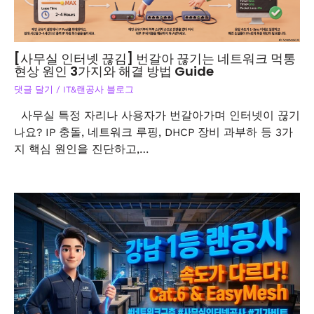
[사무실 인터넷 끊김] 번갈아 끊기는 네트워크 먹통
현상 원인 3가지와 해결 방법 Guide
댓글 달기
/
IT&랜공사 블로그
사무실 특정 자리나 사용자가 번갈아가며 인터넷이 끊기
나요? IP 충돌, 네트워크 루핑, DHCP 장비 과부하 등 3가
지 핵심 원인을 진단하고,…