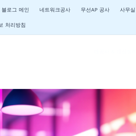
블로그 메인
네트워크공사
무선AP 공사
사무실
보 처리방침
랜공사 & 랜선정