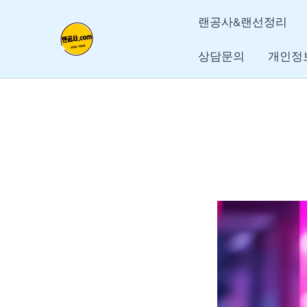
콘
글
랜공사&랜선정리
텐
탐
츠
색
상담문의
개인정
로
건
너
뛰
기