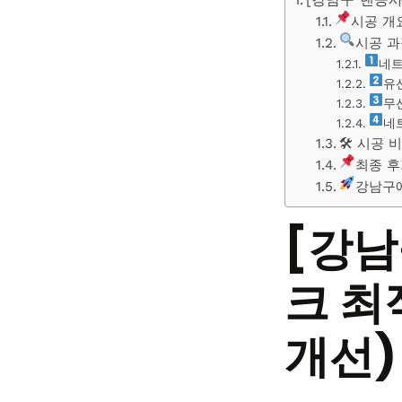
시공 개
시공 과
네트
유
무
네
🛠 시공 
최종 후
강남구에
[강남
크 최
개선)