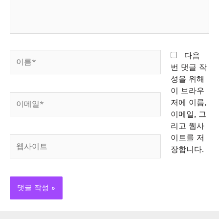
세
요...
이
다음
름
번 댓글 작
*
성을 위해
이 브라우
이
저에 이름,
메
이메일, 그
일
리고 웹사
*
이트를 저
웹
장합니다.
사
이
트