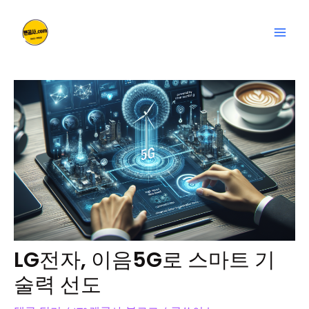
콘
글
Mai
텐
탐
Men
츠
색
로
건
너
뛰
기
LG전자, 이음5G로 스마트 기
술력 선도