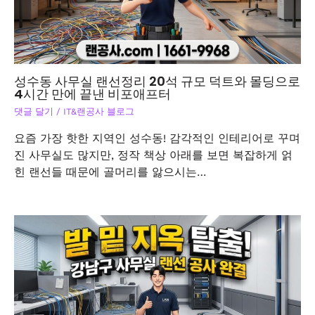
성수동 사무실 랜선정리 20석 규모 덕트와 몰딩으로
4시간 만에 끝낸 비포애프터
댓글 달기
/
IT&랜공사 블로그
요즘 가장 핫한 지역인 성수동! 감각적인 인테리어로 꾸며
진 사무실도 많지만, 정작 책상 아래를 보면 복잡하게 얽
힌 랜선들 때문에 골머리를 앓으시는…