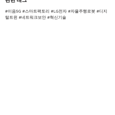
관련 태그
#이음5G #스마트팩토리 #LG전자 #자율주행로봇 #디지
털트윈 #네트워크보안 #혁신기술