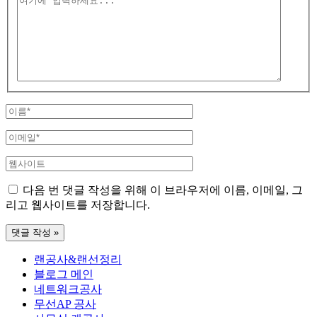
기
에
입
력
하
세
요...
이
름
이
*
메
웹
일
사
*
다음 번 댓글 작성을 위해 이 브라우저에 이름, 이메일, 그
이
리고 웹사이트를 저장합니다.
트
랜공사&랜선정리
블로그 메인
네트워크공사
무선AP 공사