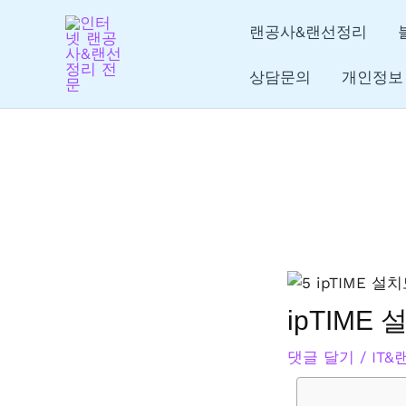
콘
글
랜공사&랜선정리
텐
탐
츠
색
상담문의
개인정보
로
건
너
뛰
기
ipTIM
댓글 달기
/
IT