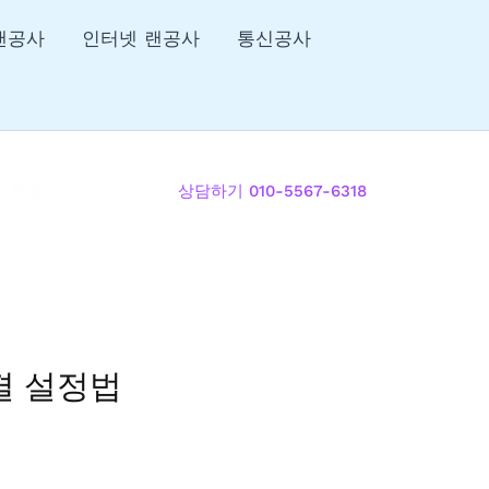
랜공사
인터넷 랜공사
통신공사
리 전문
상담하기 010-5567-6318
연결 설정법