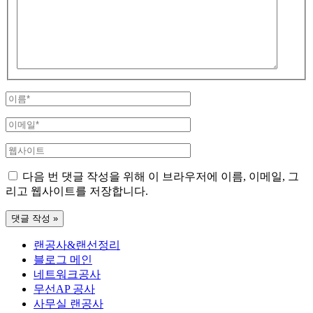
기
에
입
력
하
세
요...
이
름
이
*
메
웹
일
사
*
다음 번 댓글 작성을 위해 이 브라우저에 이름, 이메일, 그
이
리고 웹사이트를 저장합니다.
트
랜공사&랜선정리
블로그 메인
네트워크공사
무선AP 공사
사무실 랜공사