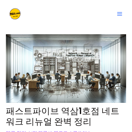
콘
글
Mai
텐
탐
Men
츠
색
로
건
너
뛰
기
패스트파이브 역삼1호점 네트
워크 리뉴얼 완벽 정리