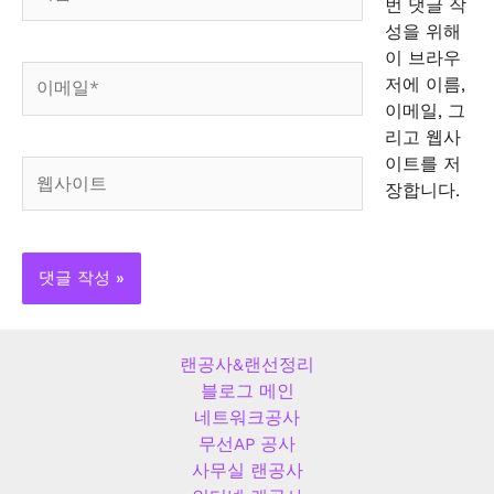
름
번 댓글 작
*
성을 위해
이 브라우
이
저에 이름,
메
이메일, 그
일
리고 웹사
*
이트를 저
웹
장합니다.
사
이
트
랜공사&랜선정리
블로그 메인
네트워크공사
무선AP 공사
사무실 랜공사