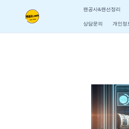
콘
글
랜공사&랜선정리
텐
탐
츠
색
상담문의
개인정
로
건
너
뛰
기