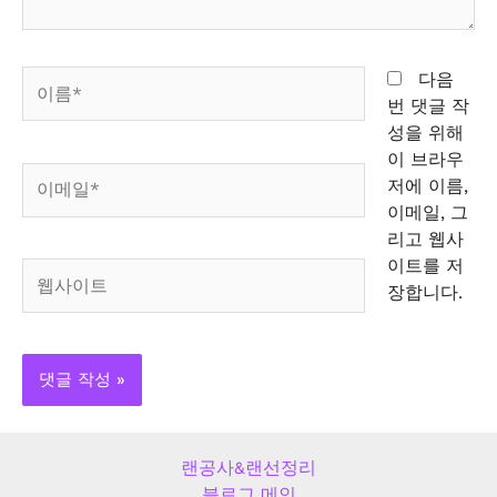
이
다음
름
번 댓글 작
*
성을 위해
이 브라우
이
저에 이름,
메
이메일, 그
일
리고 웹사
*
이트를 저
웹
장합니다.
사
이
트
랜공사&랜선정리
블로그 메인