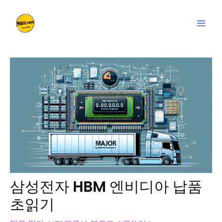
콘
글
Mai
텐
탐
Men
츠
색
로
건
너
뛰
기
삼성전자 HBM 엔비디아 납품
초읽기