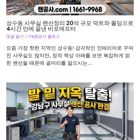
성수동 사무실 랜선정리 20석 규모 덕트와 몰딩으로
4시간 만에 끝낸 비포애프터
댓글 달기
/
IT&랜공사 블로그
요즘 가장 핫한 지역인 성수동! 감각적인 인테리어로 꾸며
진 사무실도 많지만, 정작 책상 아래를 보면 복잡하게 얽
힌 랜선들 때문에 골머리를 앓으시는…