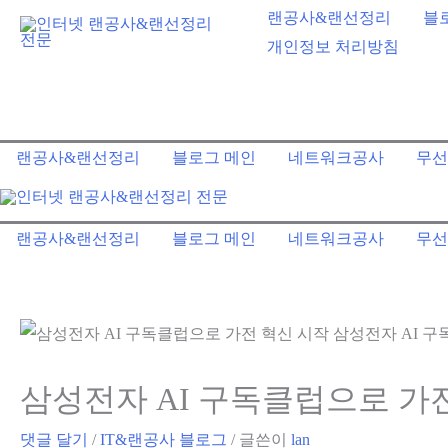
콘
랜공사&랜선정리
블
텐
개인정보 처리방침
츠
로
건
랜공사&랜선정리
블로그 메인
네트워크공사
무선
너
뛰
기
랜공사&랜선정리
블로그 메인
네트워크공사
무선
삼성전자 AI 구독클럽으로 가
댓글 달기
/
IT&랜공사 블로그
/ 글쓴이
lan