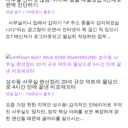
완벽 진단하기
댓글 달기
/
IT&랜공사 블로그
사무실이나 집에서 갑자기 “IP 주소 충돌이 감지되었습
니다”라는 경고창이 뜨면서 인터넷이 뚝 끊긴 적 있으시
죠? 메신저가 로그아웃되고 열심히 작성하던 업무…
성수동 사무실 랜선정리 20석 규모 덕트와 몰딩으
로 4시간 만에 끝낸 비포애프터
댓글 달기
/
IT&랜공사 블로그
요즘 가장 핫한 지역인 성수동! 감각적인 인테리어로 꾸며
진 사무실도 많지만, 정작 책상 아래를 보면 복잡하게 얽
힌 랜선들 때문에 골머리를 앓으시는…