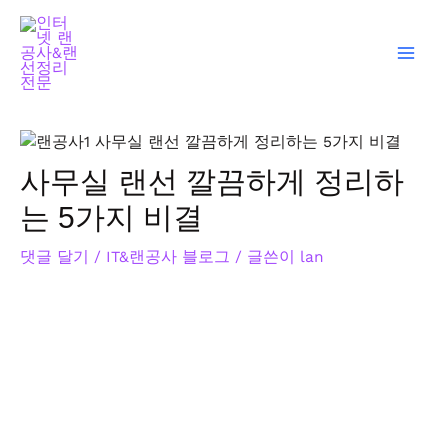
콘
글
Mai
텐
탐
Men
츠
색
로
건
너
뛰
사무실 랜선 깔끔하게 정리하
기
는 5가지 비결
댓글 달기
/
IT&랜공사 블로그
/ 글쓴이
lan