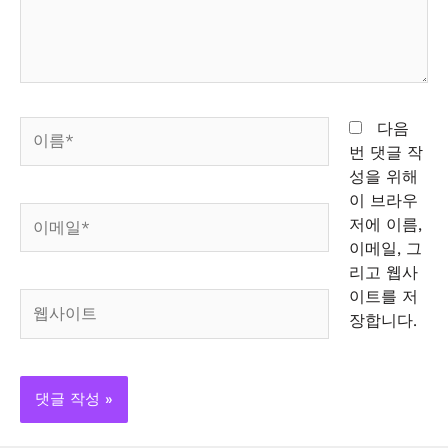
세
요...
이
다음
름
번 댓글 작
*
성을 위해
이 브라우
이
저에 이름,
메
이메일, 그
일
리고 웹사
*
이트를 저
웹
장합니다.
사
이
트