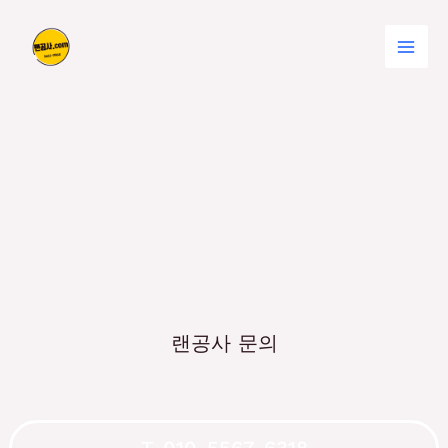
콘
Mai
텐
츠
Men
로
건
너
뛰
기
랜공사 문의