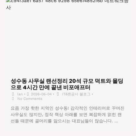
성수동 사무실 랜선정리 20석 규모 덕트와 몰딩
으로 4시간 만에 끝낸 비포애프터
lan
•
2026-06-04
•
IT&랜공사 블로그
•
No Comments
요즘 가장 핫한 지역인 성수동! 감각적인 인테리어로 꾸며진
사무실도 많지만, 정작 책상 아래를 보면 복잡하게 얽힌 랜
선들 때문에 골머리를 앓으시는 대표님들이 많습니다. …