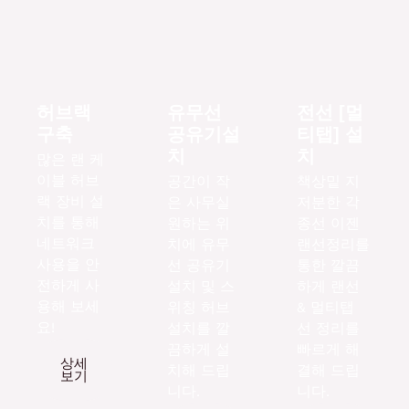
허브랙
유무선
전선 [멀
구축
공유기설
티탭] 설
치
치
많은 랜 케
이블 허브
공간이 작
책상밑 지
랙 장비 설
은 사무실
저분한 각
치를 통해
원하는 위
종선 이젠
네트워크
치에 유무
랜선정리를
사용을 안
선 공유기
통한 깔끔
전하게 사
설치 및 스
하게 랜선
용해 보세
위칭 허브
& 멀티탭
요!
설치를 깔
선 정리를
끔하게 설
빠르게 해
상세
치해 드립
결해 드립
보기
니다.
니다.