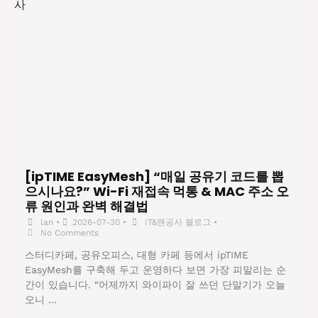
[ipTIME EasyMesh] “매일 공유기 코드를 뽑
으시나요?” Wi-Fi 재접속 먹통 & MAC 주소 오
류 원인과 완벽 해결법
lan
•
2026-07-30
•
IT&랜공사 블로그
•
No Comments
스터디카페, 공유오피스, 대형 카페 등에서 ipTIME
EasyMesh를 구축해 두고 운영하다 보면 가장 피말리는 순
간이 있습니다. “어제까지 와이파이 잘 쓰던 단말기가 오늘
오니 …