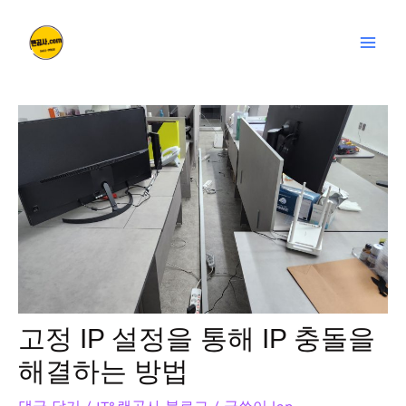
콘
글
Mai
텐
탐
Men
츠
색
로
건
너
뛰
기
고정 IP 설정을 통해 IP 충돌을
해결하는 방법