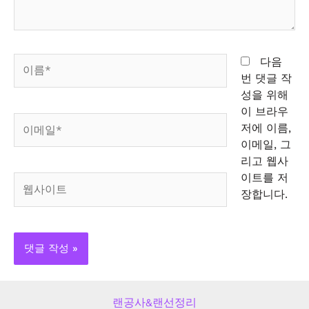
요...
이
다음
름
번 댓글 작
*
성을 위해
이 브라우
이
저에 이름,
메
이메일, 그
일
리고 웹사
*
이트를 저
웹
장합니다.
사
이
트
랜공사&랜선정리