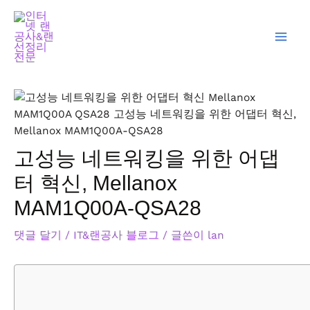
콘
글
Mai
텐
탐
Men
츠
색
로
건
너
뛰
기
고성능 네트워킹을 위한 어댑
터 혁신, Mellanox
MAM1Q00A-QSA28
댓글 달기
/
IT&랜공사 블로그
/ 글쓴이
lan