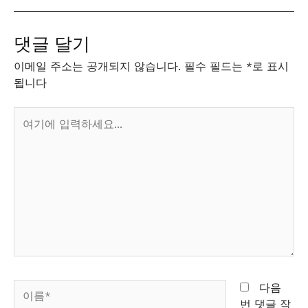
댓글 달기
이메일 주소는 공개되지 않습니다.
필수 필드는
*
로 표시
됩니다
여
기
에
입
력
하
세
요...
이
다음
름
번 댓글 작