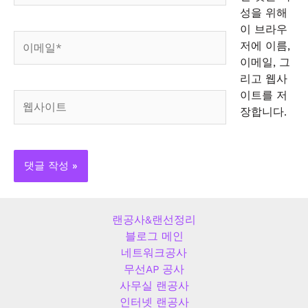
*
성을 위해
이 브라우
이
저에 이름,
메
이메일, 그
일
리고 웹사
*
이트를 저
웹
장합니다.
사
이
트
랜공사&랜선정리
블로그 메인
네트워크공사
무선AP 공사
사무실 랜공사
인터넷 랜공사