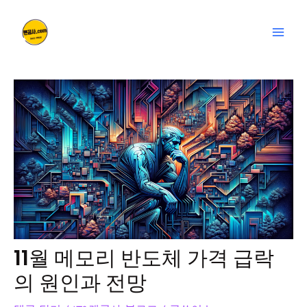
콘
글
Mai
텐
탐
Men
츠
색
로
건
너
뛰
기
11월 메모리 반도체 가격 급락
의 원인과 전망