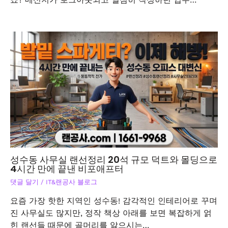
죠? 메신저가 로그아웃되고 열심히 작성하던 업무…
성수동 사무실 랜선정리 20석 규모 덕트와 몰딩으로
4시간 만에 끝낸 비포애프터
댓글 달기
/
IT&랜공사 블로그
요즘 가장 핫한 지역인 성수동! 감각적인 인테리어로 꾸며
진 사무실도 많지만, 정작 책상 아래를 보면 복잡하게 얽
힌 랜선들 때문에 골머리를 앓으시는…