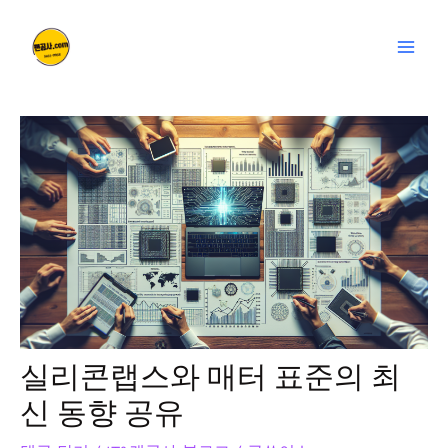
콘
글
Mai
텐
탐
Men
츠
색
로
건
너
뛰
기
실리콘랩스와 매터 표준의 최
신 동향 공유