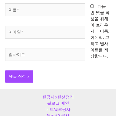
이
다음
름
번 댓글 작
*
성을 위해
이 브라우
이
저에 이름,
메
이메일, 그
일
리고 웹사
*
이트를 저
웹
장합니다.
사
이
트
랜공사&랜선정리
블로그 메인
네트워크공사
무선AP 공사