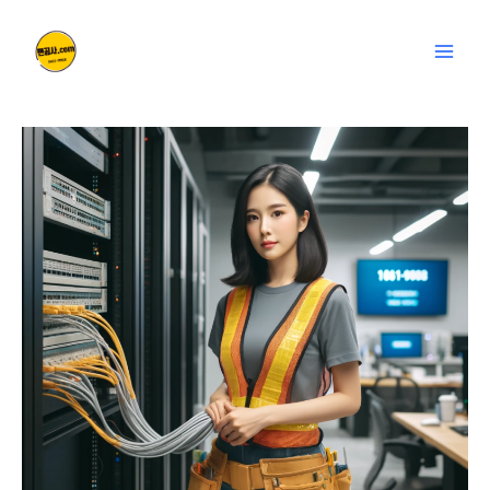
콘
글
Mai
텐
탐
Men
츠
색
로
건
너
뛰
기