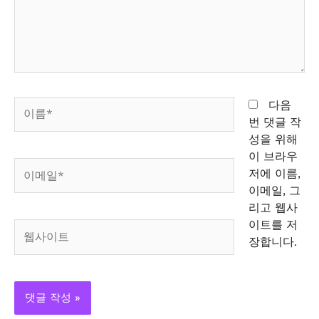
하
세
요...
이
다음
름
번 댓글 작
*
성을 위해
이 브라우
이
저에 이름,
메
이메일, 그
일
리고 웹사
*
이트를 저
웹
장합니다.
사
이
트