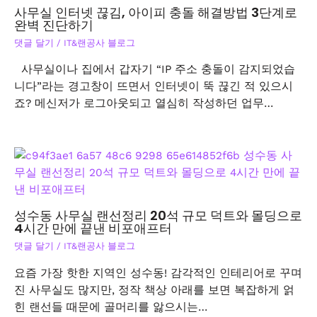
사무실 인터넷 끊김, 아이피 충돌 해결방법 3단계로
완벽 진단하기
댓글 달기
/
IT&랜공사 블로그
사무실이나 집에서 갑자기 “IP 주소 충돌이 감지되었습
니다”라는 경고창이 뜨면서 인터넷이 뚝 끊긴 적 있으시
죠? 메신저가 로그아웃되고 열심히 작성하던 업무…
성수동 사무실 랜선정리 20석 규모 덕트와 몰딩으로
4시간 만에 끝낸 비포애프터
댓글 달기
/
IT&랜공사 블로그
요즘 가장 핫한 지역인 성수동! 감각적인 인테리어로 꾸며
진 사무실도 많지만, 정작 책상 아래를 보면 복잡하게 얽
힌 랜선들 때문에 골머리를 앓으시는…