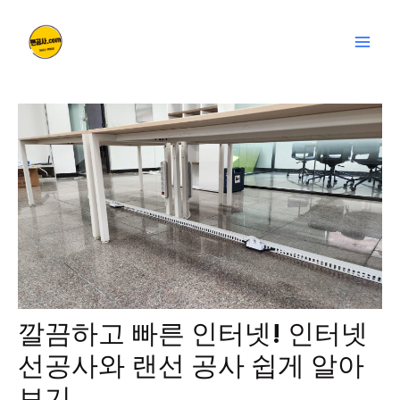
콘
글
Mai
텐
탐
Men
츠
색
로
건
너
뛰
기
깔끔하고 빠른 인터넷! 인터넷
선공사와 랜선 공사 쉽게 알아
보기