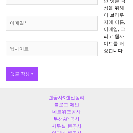
름
번 댓글 작
*
성을 위해
이 브라우
이
저에 이름,
메
이메일, 그
일
리고 웹사
*
이트를 저
웹
장합니다.
사
이
트
랜공사&랜선정리
블로그 메인
네트워크공사
무선AP 공사
사무실 랜공사