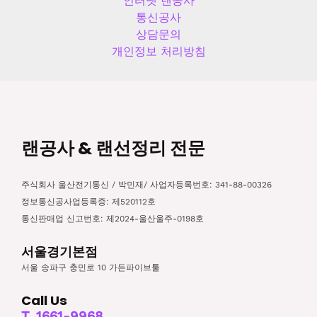
인터넷 랜공사
통신공사
상담문의
개인정보 처리방침
랜공사 & 랜선정리 전문
주식회사 울산전기통신 / 박민재/ 사업자등록번호: 341-88-00326
정보통신공사업등록증: 제520112호
통신판매업 신고번호: 제2024-울산울주-0198호
서울경기본점
서울 송파구 충민로 10 가든파이브툴
Call Us
T. 1661-9968